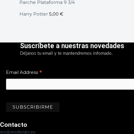
Parche Plataforma 9 3/4
Harry Potter
5,00
€
Suscríbete a nuestras novedades
Déjanos tu email y te mantendremos infomado.
*
Email Address
Contacto
wo@wodesign.eu