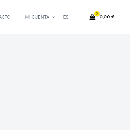
0,00
€
ES
ACTO
MI CUENTA