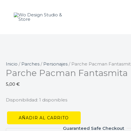
Ir
Parche
al
Pacman
contenido
Fantasmita
Rojo
cantidad
Inicio
/
Parches
/
Personajes
/ Parche Pacman Fantasmit
Parche Pacman Fantasmita 
5,00
€
Disponibilidad:
1 disponibles
AÑADIR AL CARRITO
Guaranteed Safe Checkout