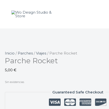
Ir
al
contenido
Inicio
/
Parches
/
Viajes
/ Parche Rocket
Parche Rocket
5,00
€
Sin existencias
Guaranteed Safe Checkout