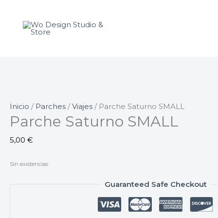
Ir
al
contenido
Inicio
/
Parches
/
Viajes
/ Parche Saturno SMALL
Parche Saturno SMALL
5,00
€
Sin existencias
Guaranteed Safe Checkout