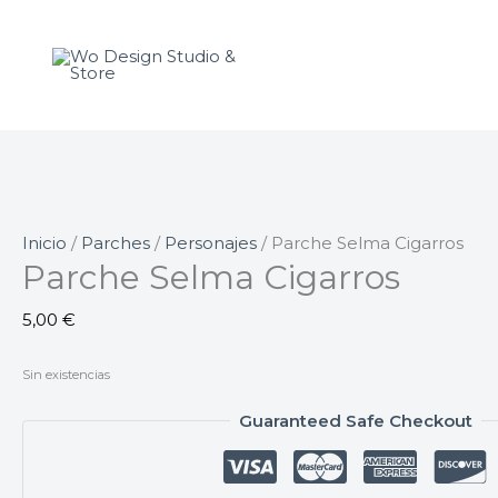
Ir
al
contenido
Inicio
/
Parches
/
Personajes
/ Parche Selma Cigarros
Parche Selma Cigarros
5,00
€
Sin existencias
Guaranteed Safe Checkout