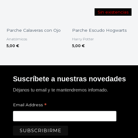
Sin existencias
Parche Calaveras con Ojo
Parche Escudo Hogwarts
Anatómicos
Harry Potter
5,00
€
5,00
€
Suscríbete a nuestras novedades
Déjanos tu email y te mantendremos infomado.
*
Email Address