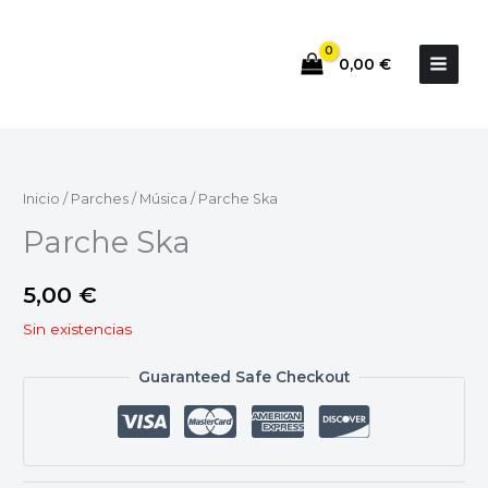
Ir
al
0,00
€
contenido
Inicio
/
Parches
/
Música
/ Parche Ska
Parche Ska
5,00
€
Sin existencias
Guaranteed Safe Checkout