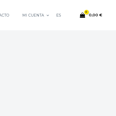
0,00
€
ES
ACTO
MI CUENTA