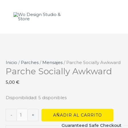
Ir
Parche
al
Socially
contenido
Awkward
cantidad
Inicio
/
Parches
/
Mensajes
/ Parche Socially Awkward
Parche Socially Awkward
5,00
€
Disponibilidad:
5 disponibles
-
+
AÑADIR AL CARRITO
Guaranteed Safe Checkout