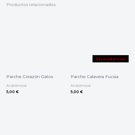
Productos relacionados
Sin existencias
Parche Corazón Gatos
Parche Calavera Fucsia
Anatómicos
Anatómicos
5,00
€
5,00
€