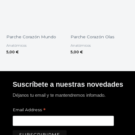
Parche Corazón Mundo
Parche Corazón Olas
Anatómicos
Anatómicos
5,00
€
5,00
€
Suscríbete a nuestras novedades
Déjanos tu email y te mantendremos infomado.
*
Email Address