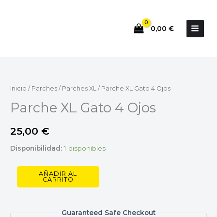
Ir
al
0,00
€
contenido
Parche
XL
Gato
Inicio
/
Parches
/
Parches XL
/ Parche XL Gato 4 Ojos
4
Parche XL Gato 4 Ojos
Ojos
cantidad
25,00
€
Disponibilidad:
1 disponibles
AÑADIR AL
CARRITO
Guaranteed Safe Checkout