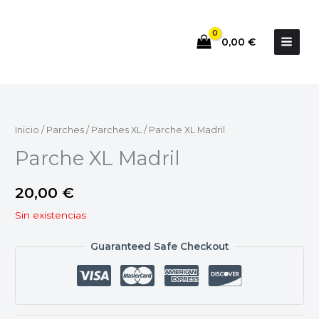
Ir
al
0,00
€
contenido
Inicio
/
Parches
/
Parches XL
/ Parche XL Madril
Parche XL Madril
20,00
€
Sin existencias
Guaranteed Safe Checkout