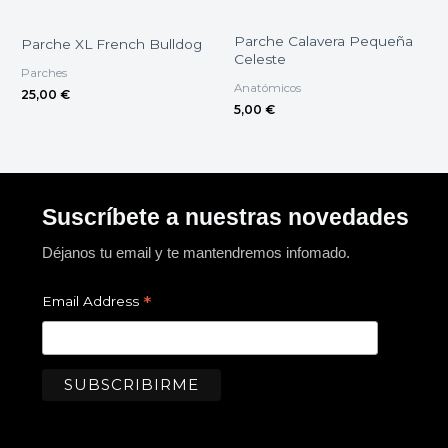
Parche Calavera Pequeña
Parche XL French Bulldog
Celeste
Parches
Anatómicos
25,00
€
5,00
€
Suscríbete a nuestras novedades
Déjanos tu email y te mantendremos infomado.
*
Email Address