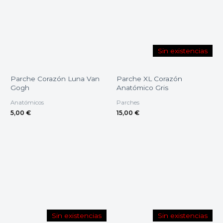
Sin existencias
Parche Corazón Luna Van
Parche XL Corazón
Gogh
Anatómico Gris
Anatómicos
Parches
5,00
€
15,00
€
Sin existencias
Sin existencias