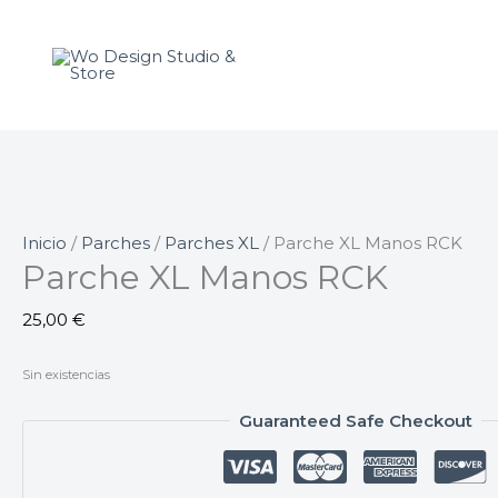
Ir
al
contenido
Inicio
/
Parches
/
Parches XL
/ Parche XL Manos RCK
Parche XL Manos RCK
25,00
€
Sin existencias
Guaranteed Safe Checkout