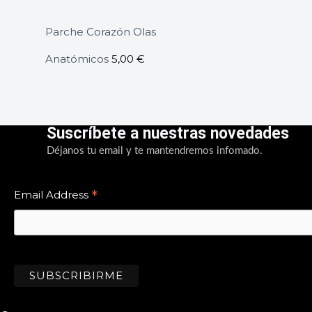
Parche Corazón Olas
Anatómicos
5,00
€
Suscríbete a nuestras novedades
Déjanos tu email y te mantendremos infomado.
*
Email Address