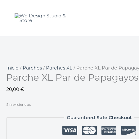
Ir
al
contenido
Inicio
/
Parches
/
Parches XL
/ Parche XL Par de Papaga
Parche XL Par de Papagayos
20,00
€
Sin existencias
Guaranteed Safe Checkout