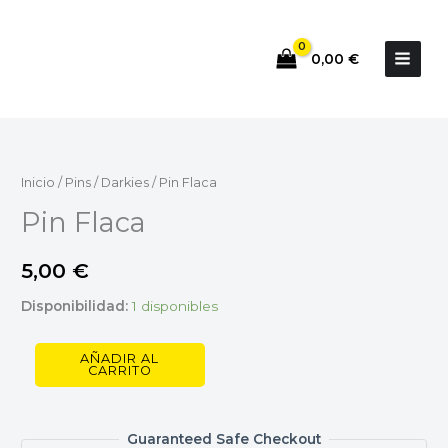
Ir
al
0,00
€
contenido
Pin
Flaca
cantidad
Inicio
/
Pins
/
Darkies
/ Pin Flaca
Pin Flaca
5,00
€
Disponibilidad:
1 disponibles
AÑADIR AL
CARRITO
Guaranteed Safe Checkout