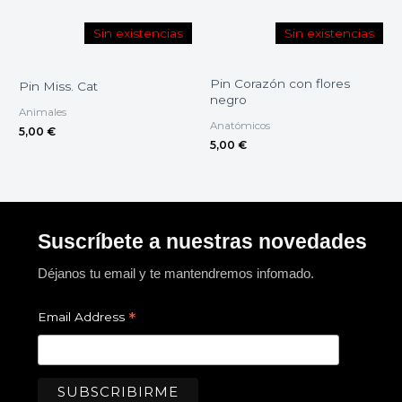
Sin existencias
Sin existencias
Pin Corazón con flores
Pin Miss. Cat
negro
Animales
Anatómicos
5,00
€
5,00
€
Suscríbete a nuestras novedades
Déjanos tu email y te mantendremos infomado.
*
Email Address