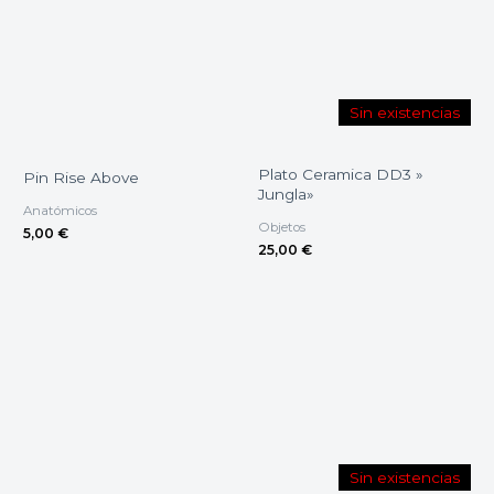
Sin existencias
Plato Ceramica DD3 »
Pin Rise Above
Jungla»
Anatómicos
Objetos
5,00
€
25,00
€
Sin existencias