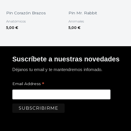
Pin Corazón Brazos
Pin Mr. Rabbit
Anatómicos
Animales
5,00
€
5,00
€
Suscríbete a nuestras novedades
Déjanos tu email y te mantendremos infomado.
*
Email Address