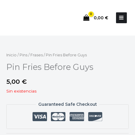
Ir
al
0,00
€
contenido
Inicio
/
Pins
/
Frases
/ Pin Fries Before Guys
Pin Fries Before Guys
5,00
€
Sin existencias
Guaranteed Safe Checkout