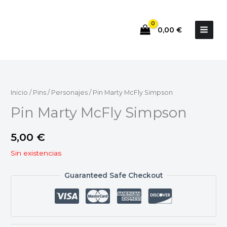
Ir
al
0,00
€
contenido
Inicio
/
Pins
/
Personajes
/ Pin Marty McFly Simpson
Pin Marty McFly Simpson
5,00
€
Sin existencias
Guaranteed Safe Checkout