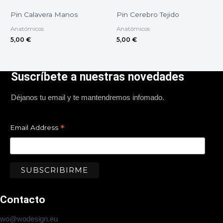
Pin Calavera Manos
Pin Cerebro Tejido
Anatómicos
Anatómicos
5,00
€
5,00
€
Suscríbete a nuestras novedades
Déjanos tu email y te mantendremos infomado.
*
Email Address
Contacto
wo@wodesign.eu