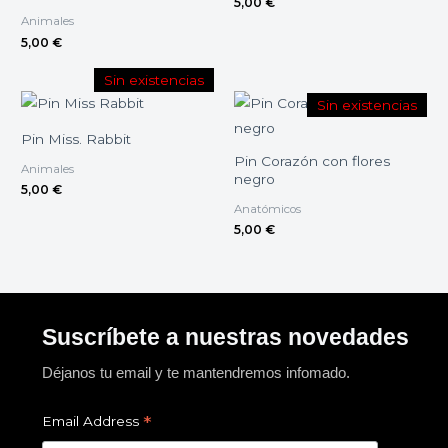
5,00
€
Animales
5,00
€
Sin existencias
Sin existencias
Pin Miss. Rabbit
Pin Corazón con flores
Animales
negro
5,00
€
Anatómicos
5,00
€
Suscríbete a nuestras novedades
Déjanos tu email y te mantendremos infomado.
*
Email Address