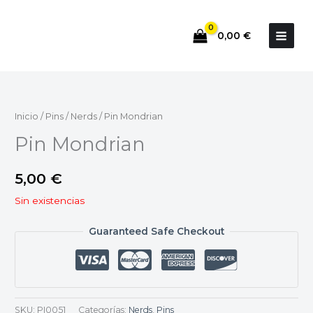
Ir
al
0,00
€
contenido
Inicio
/
Pins
/
Nerds
/ Pin Mondrian
Pin Mondrian
5,00
€
Sin existencias
Guaranteed Safe Checkout
SKU:
PI0051
Categorías:
Nerds
,
Pins