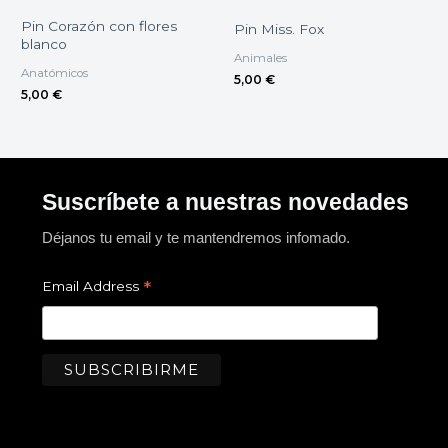
Pin Corazón con flores
Pin Miss. Fox
blanco
Animales
Anatómicos
5,00
€
5,00
€
Suscríbete a nuestras novedades
Déjanos tu email y te mantendremos infomado.
*
Email Address