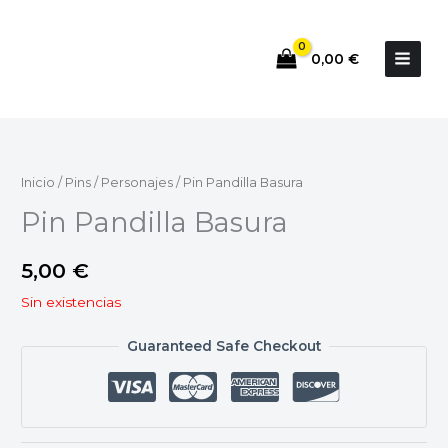
Ir
al
0,00
€
contenido
Inicio
/
Pins
/
Personajes
/ Pin Pandilla Basura
Pin Pandilla Basura
5,00
€
Sin existencias
Guaranteed Safe Checkout