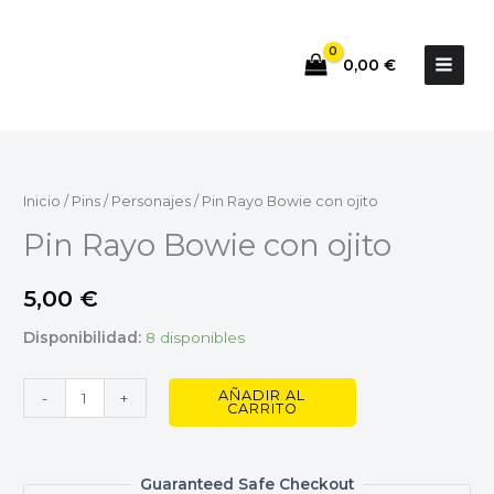
Ir
al
0,00
€
contenido
Pin
Rayo
Bowie
Inicio
/
Pins
/
Personajes
/ Pin Rayo Bowie con ojito
con
Pin Rayo Bowie con ojito
ojito
cantidad
5,00
€
Disponibilidad:
8 disponibles
AÑADIR AL
-
+
CARRITO
Guaranteed Safe Checkout