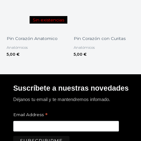
Sin existencias
Pin Corazón Anatomico
Pin Corazón con Curitas
Anatómicos
Anatómicos
5,00
€
5,00
€
Suscríbete a nuestras novedades
Déjanos tu email y te mantendremos infomado.
*
Email Address