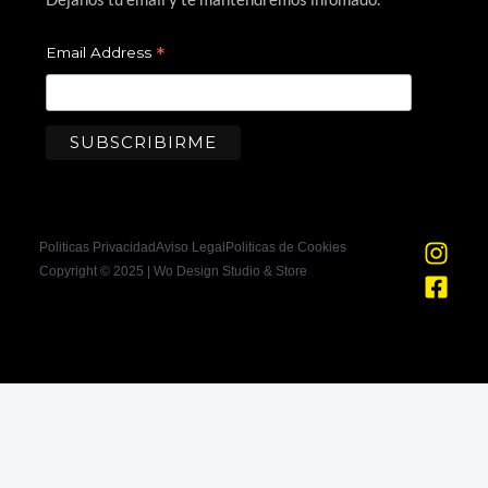
*
Email Address
I
F
Politicas Privacidad
Aviso Legal
Politicas de Cookies
n
a
Copyright © 2025 | Wo Design Studio & Store
s
c
t
e
a
b
g
o
r
o
a
k
m
-
s