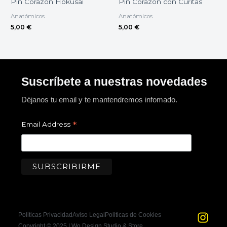
Pin Corazón Hokusai
Pin Corazón con Curitas
Anatómicos
Anatómicos
5,00
€
5,00
€
Suscríbete a nuestras novedades
Déjanos tu email y te mantendremos infomado.
*
Email Address
I
F
Politicas Privacidad
Aviso Legal
Politicas de Cookies
n
a
Copyright © 2025 | Wo Design Studio & Store