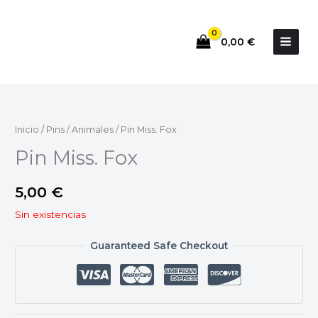
Ir
al
0,00
€
contenido
Inicio
/
Pins
/
Animales
/ Pin Miss. Fox
Pin Miss. Fox
5,00
€
Sin existencias
Guaranteed Safe Checkout