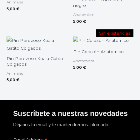
Animales
negro
5,00
€
Anatómicos
5,00
€
Sin existencias
Pin Corazón Anatomico
Pin Perezoso Koala Gatito
Anatómicos
Colgados
5,00
€
Animales
5,00
€
Suscríbete a nuestras novedades
Déjanos tu email y te mantendremos infomado.
Email Address