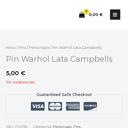
Ir
al
0,00
€
contenido
Inicio
/
Pins
/
Personajes
/ Pin Warhol Lata Campbells
Pin Warhol Lata Campbells
5,00
€
Sin existencias
Guaranteed Safe Checkout
SKU:
PI0356
Categorías:
Personajes
,
Pins