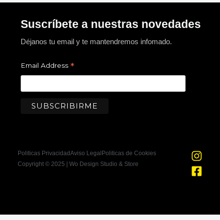
Suscríbete a nuestras novedades
Déjanos tu email y te mantendremos infomado.
*
Email Address
I
F
Politicas Privacidad
Aviso Legal
Politicas de Cookies
n
a
Copyright © 2025 | Wo Design Studio & Store
s
c
t
e
a
b
g
o