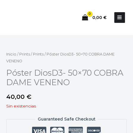
Ir
al
0,00
€
contenido
Inicio
/
Prints
/
Prints
/ Póster DiosD3- 50×70 COBRA DAME
VENENO
Póster DiosD3- 50×70 COBRA
DAME VENENO
40,00
€
Sin existencias
Guaranteed Safe Checkout