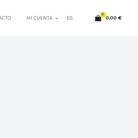
0,00
€
ES
ACTO
MI CUENTA