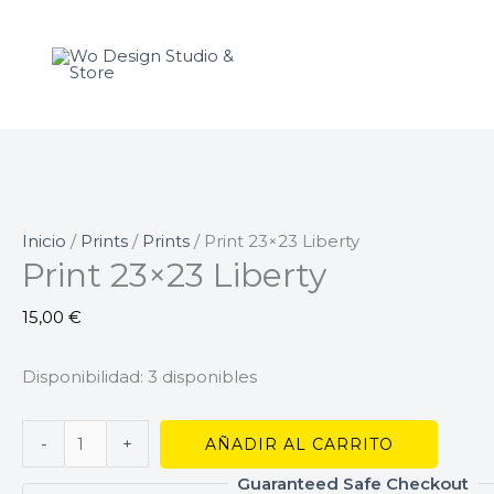
Ir
Print
al
23x23
contenido
Liberty
cantidad
Inicio
/
Prints
/
Prints
/ Print 23×23 Liberty
Print 23×23 Liberty
15,00
€
Disponibilidad:
3 disponibles
-
+
AÑADIR AL CARRITO
Guaranteed Safe Checkout