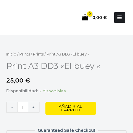
Ir
al
0,00
€
contenido
Print
A3
DD3
Inicio
/
Prints
/
Prints
/ Print A3 DD3 «El buey «
"El
Print A3 DD3 «El buey «
buey
"
25,00
€
cantidad
Disponibilidad:
2 disponibles
AÑADIR AL
-
+
CARRITO
Guaranteed Safe Checkout