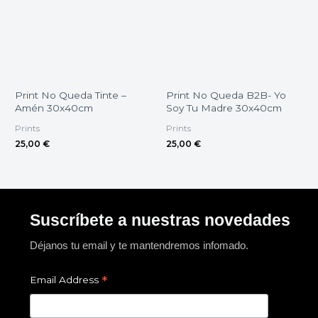
Print No Queda Tinte –
Print No Queda B2B- Yo
Amén 30x40cm
Soy Tu Madre 30x40cm
Prints
Prints
25,00
€
25,00
€
Suscríbete a nuestras novedades
Déjanos tu email y te mantendremos infomado.
*
Email Address