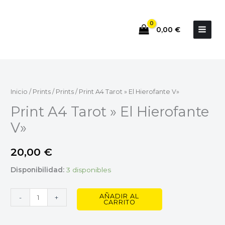
Ir
al
0,00
€
contenido
Print
A4
Tarot
Inicio
/
Prints
/
Prints
/ Print A4 Tarot » El Hierofante V»
"
Print A4 Tarot » El Hierofante
El
V»
Hierofante
V"
20,00
€
cantidad
Disponibilidad:
3 disponibles
AÑADIR AL
-
+
CARRITO