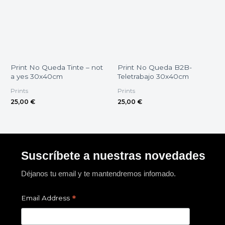
Print No Queda Tinte – not
Print No Queda B2B-
a yes 30x40cm
Teletrabajo 30x40cm
Prints
Prints
25,00
€
25,00
€
Suscríbete a nuestras novedades
Déjanos tu email y te mantendremos infomado.
*
Email Address