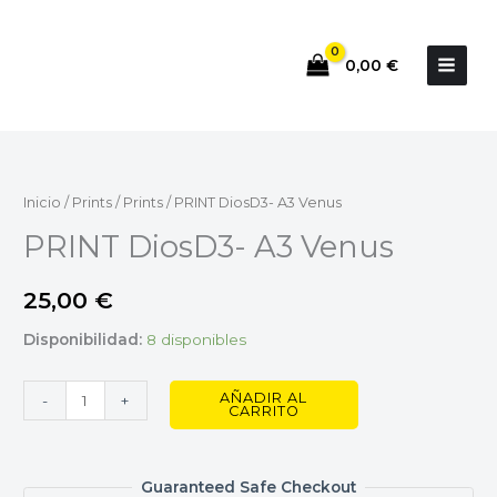
Ir
al
0,00
€
contenido
PRINT
DiosD3-
A3
Inicio
/
Prints
/
Prints
/ PRINT DiosD3- A3 Venus
Venus
PRINT DiosD3- A3 Venus
cantidad
25,00
€
Disponibilidad:
8 disponibles
AÑADIR AL
-
+
CARRITO
Guaranteed Safe Checkout