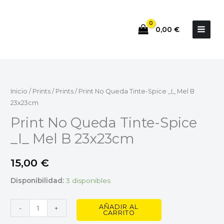
Ir
al
0,00
€
contenido
Print
No
Queda
Inicio
/
Prints
/
Prints
/ Print No Queda Tinte-Spice _I_ Mel B
Tinte-
23x23cm
Spice
Print No Queda Tinte-Spice
_I_
_I_ Mel B 23x23cm
Mel
B
15,00
€
23x23cm
cantidad
Disponibilidad:
3 disponibles
AÑADIR AL
-
+
CARRITO