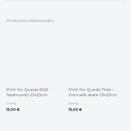
Productos relacionados
Print No Queda B2B-
Print No Queda Tinte –
Tetamundo 23x23cm
Doncella skate 23x23cm
Prints
Prints
15,00
€
15,00
€