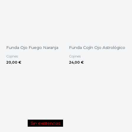
Funda Ojo Fuego Naranja
Funda Cojín Ojo Astrológico
Cojines
Cojines
20,00
€
24,00
€
Sin existencias