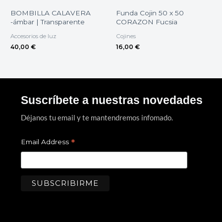
BOMBILLA CALAVERA
Funda Cojin 50 x 50
-ámbar | Transparente
CORAZON Fucsia
Accesorios de luz
Cojines
40,00
€
16,00
€
Suscríbete a nuestras novedades
Déjanos tu email y te mantendremos infomado.
*
Email Address