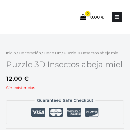
Ir
al
0,00
€
contenido
Inicio
/
Decoración
/
Deco DIY
/ Puzzle 3D Insectos abeja miel
Puzzle 3D Insectos abeja miel
12,00
€
Sin existencias
Guaranteed Safe Checkout