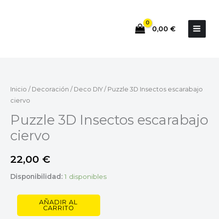
Ir
al
0,00
€
contenido
Puzzle
3D
Insectos
Inicio
/
Decoración
/
Deco DIY
/ Puzzle 3D Insectos escarabajo
escarabajo
ciervo
ciervo
Puzzle 3D Insectos escarabajo
cantidad
ciervo
22,00
€
Disponibilidad:
1 disponibles
AÑADIR AL
CARRITO