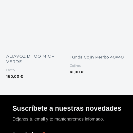
ALTAVOZ DITOO MIC –
Funda Cojín Perrito 40×40
VERDE
Cojines
Deco
18,00
€
160,00
€
Suscríbete a nuestras novedades
Déjanos tu email y te mantendremos infomado.