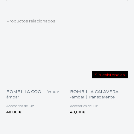
Productos relacionados
Sin existencias
BOMBILLA COOL -ámbar |
BOMBILLA CALAVERA
ámbar
-ámbar | Transparente
Accesorios de luz
Accesorios de luz
40,00
€
40,00
€