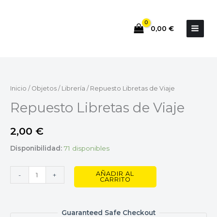
Ir
al
0,00
€
contenido
Repuesto
Libretas
de
Inicio
/
Objetos
/
Librería
/ Repuesto Libretas de Viaje
Viaje
Repuesto Libretas de Viaje
cantidad
2,00
€
Disponibilidad:
71 disponibles
AÑADIR AL
-
+
CARRITO
Guaranteed Safe Checkout