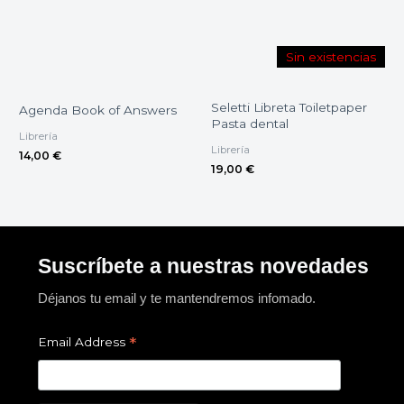
Sin existencias
Seletti Libreta Toiletpaper
Agenda Book of Answers
Pasta dental
Librería
Librería
14,00
€
19,00
€
Suscríbete a nuestras novedades
Déjanos tu email y te mantendremos infomado.
*
Email Address