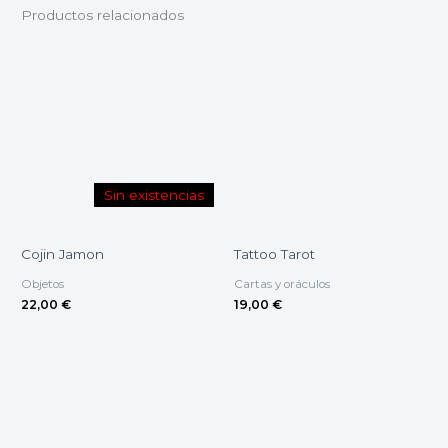
Productos relacionados
Sin existencias
Cojin Jamon
Tattoo Tarot
Objetos
Cartas y oráculos
22,00
€
19,00
€