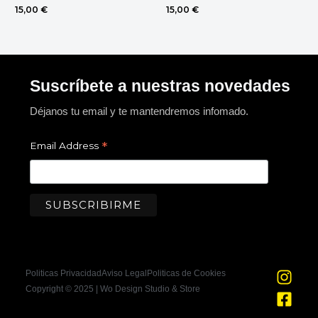
15,00
€
15,00
€
Suscríbete a nuestras novedades
Déjanos tu email y te mantendremos infomado.
*
Email Address
I
F
Politicas Privacidad
Aviso Legal
Politicas de Cookies
n
a
Copyright © 2025 | Wo Design Studio & Store
s
c