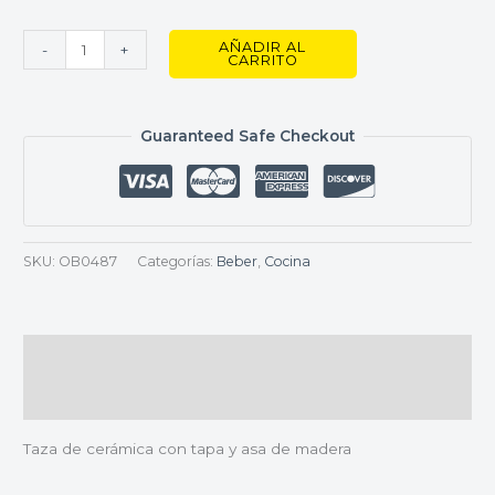
AÑADIR AL
-
+
CARRITO
Guaranteed Safe Checkout
SKU:
OB0487
Categorías:
Beber
,
Cocina
Descripción
Valoraciones (0)
Taza de cerámica con tapa y asa de madera