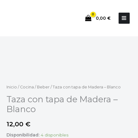
Ir
al
0,00
€
contenido
Taza
con
tapa
de
Madera
-
Blanco
Inicio
/
Cocina
/
Beber
/ Taza con tapa de Madera – Blanco
cantidad
Taza con tapa de Madera –
Blanco
12,00
€
Disponibilidad:
4 disponibles