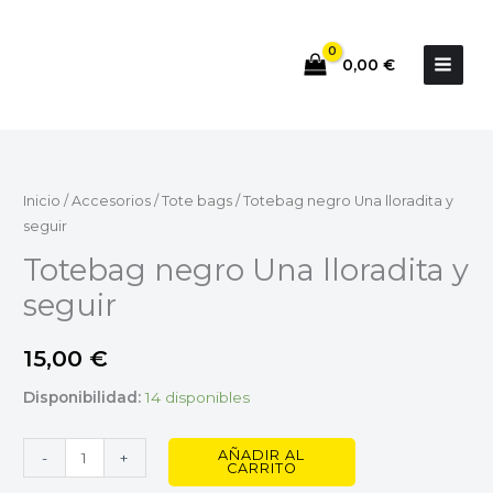
Ir
al
0,00
€
contenido
Totebag
negro
Una
Inicio
/
Accesorios
/
Tote bags
/ Totebag negro Una lloradita y
lloradita
seguir
y
Totebag negro Una lloradita y
seguir
seguir
cantidad
15,00
€
Disponibilidad:
14 disponibles
AÑADIR AL
-
+
CARRITO