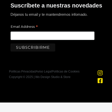
Suscríbete a nuestras novedades
Déjanos tu email y te mantendremos infomado.
*
Email Address
I
F
Politicas Privacidad
Aviso Legal
Politicas de Cookies
n
a
Copyright © 2025 | Wo Design Studio & Store
s
c
t
e
a
b
g
o
r
o
a
k