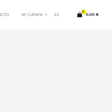
0,00
€
ES
ACTO
MI CUENTA