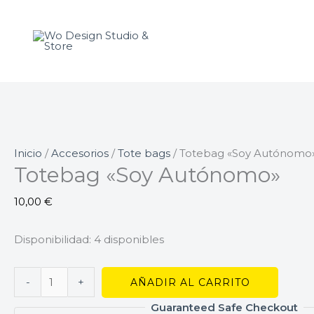
Ir
Totebag
al
"Soy
contenido
Autónomo"
cantidad
Inicio
/
Accesorios
/
Tote bags
/ Totebag «Soy Autónomo
Totebag «Soy Autónomo»
10,00
€
Disponibilidad:
4 disponibles
-
+
AÑADIR AL CARRITO
Guaranteed Safe Checkout