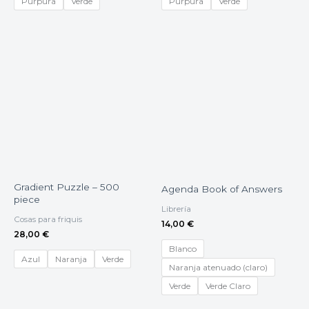
Purpura
Verde
Purpura
Verde
Gradient Puzzle – 500
Agenda Book of Answers
piece
Librería
Cosas para friquis
14,00
€
28,00
€
Blanco
Azul
Naranja
Verde
Naranja atenuado (claro)
Verde
Verde Claro