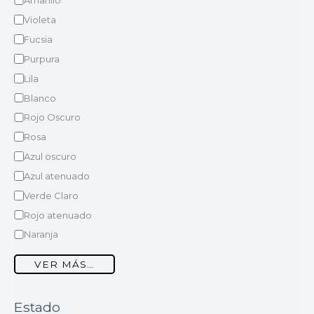
Amarillo
Violeta
Fucsia
Purpura
Lila
Blanco
Rojo Oscuro
Rosa
Azul oscuro
Azul atenuado
Verde Claro
Rojo atenuado
Naranja
VER MÁS…
Estado