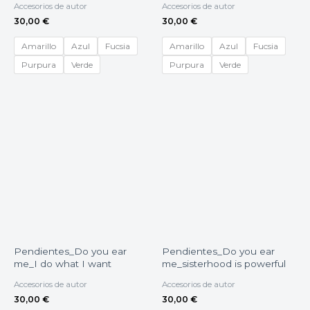
Accesorios de autor
Accesorios de autor
30,00
€
30,00
€
Amarillo
Azul
Fucsia
Amarillo
Azul
Fucsia
Purpura
Verde
Purpura
Verde
Pendientes_Do you ear
Pendientes_Do you ear
me_I do what I want
me_sisterhood is powerful
Accesorios de autor
Accesorios de autor
30,00
€
30,00
€