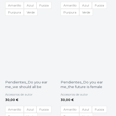
Amarillo
Azul
Fucsia
Amarillo
Azul
Fucsia
Purpura
Verde
Purpura
Verde
Pendientes_Do you ear
Pendientes_Do you ear
me_we should all be
me_the future is female
Accesorios de autor
Accesorios de autor
30,00
€
30,00
€
Amarillo
Azul
Fucsia
Amarillo
Azul
Fucsia