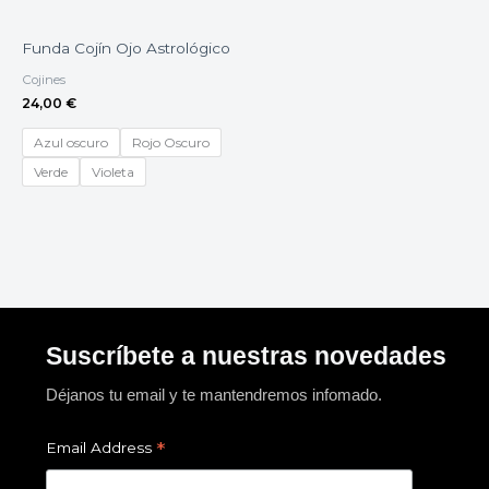
Funda Cojín Ojo Astrológico
Cojines
24,00
€
Azul oscuro
Rojo Oscuro
Verde
Violeta
Suscríbete a nuestras novedades
Déjanos tu email y te mantendremos infomado.
*
Email Address