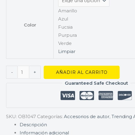
Amarillo
Azul
Color
Fucsia
Purpura
Verde
Limpiar
-
+
AÑADIR AL CARRITO
Guaranteed Safe Checkout
SKU:
OB1047
Categorías:
Accesorios de autor
,
Trending A
Descripción
Información adicional