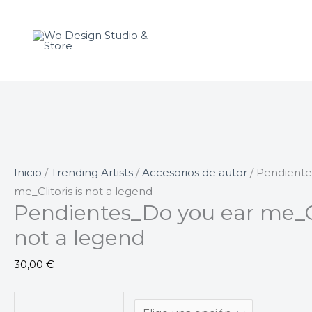
Ir
Pendientes_Do
al
you
contenido
ear
me_Clitoris
is
not
a
legend
cantidad
Inicio
/
Trending Artists
/
Accesorios de autor
/ Pendiente
me_Clitoris is not a legend
Pendientes_Do you ear me_Cli
not a legend
30,00
€