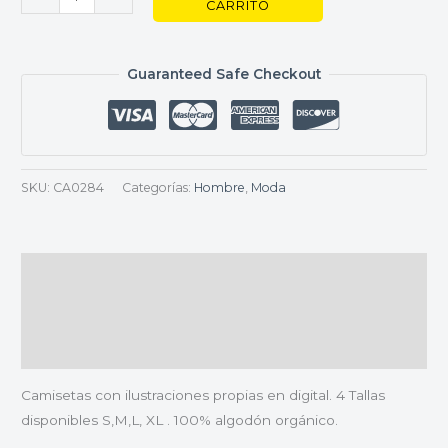
CARRITO
Guaranteed Safe Checkout
SKU:
CA0284
Categorías:
Hombre
,
Moda
Descripción
Información adicional
Valoraciones (0)
Camisetas con ilustraciones propias en digital. 4 Tallas
disponibles S,M,L, XL . 100% algodón orgánico.