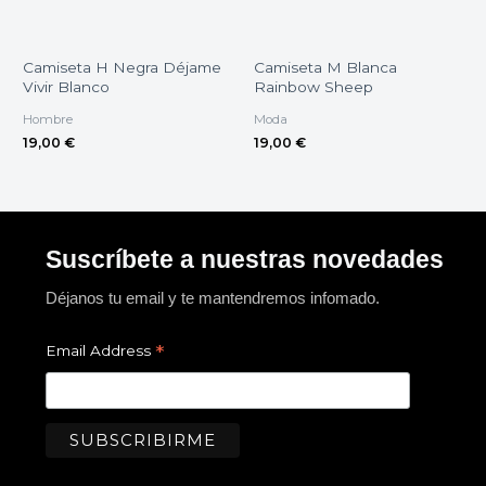
Camiseta H Negra Déjame
Camiseta M Blanca
Vivir Blanco
Rainbow Sheep
Hombre
Moda
19,00
€
19,00
€
Suscríbete a nuestras novedades
Déjanos tu email y te mantendremos infomado.
*
Email Address