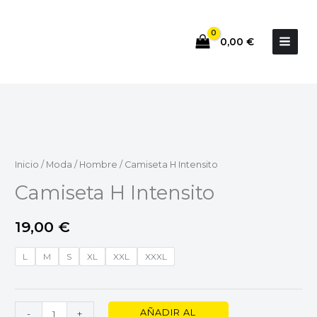
Ir
al
0,00
€
contenido
Camiseta
H
Intensito
cantidad
Inicio
/
Moda
/
Hombre
/ Camiseta H Intensito
Camiseta H Intensito
19,00
€
L
M
S
XL
XXL
XXXL
AÑADIR AL
-
+