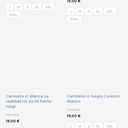
19,00
€
L
M
S
XL
XXL
L
M
S
XL
XXL
XXXL
XXXL
Camiseta H Blanca La
Camiseta H Negra Corazón
realidad no es mi fuerte
Blanco
Negr
Hombre
Hombre
19,00
€
19,00
€
L
M
S
XL
XXL