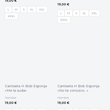
19,00
€
19,00
€
L
M
S
XL
XXL
L
M
S
XL
XXL
XXXL
XXXL
Camiseta H Bob Esponja
Camiseta H Bob Esponja
«Me la suda»
«No te conozco…»
Hombre
Hombre
19,00
€
19,00
€