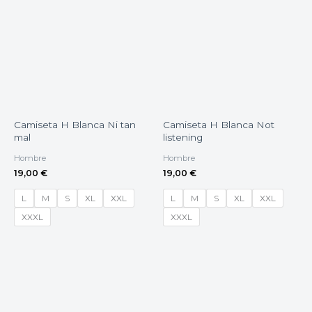
Camiseta H Blanca Ni tan
Camiseta H Blanca Not
mal
listening
Hombre
Hombre
19,00
€
19,00
€
L
M
S
XL
XXL
L
M
S
XL
XXL
XXXL
XXXL