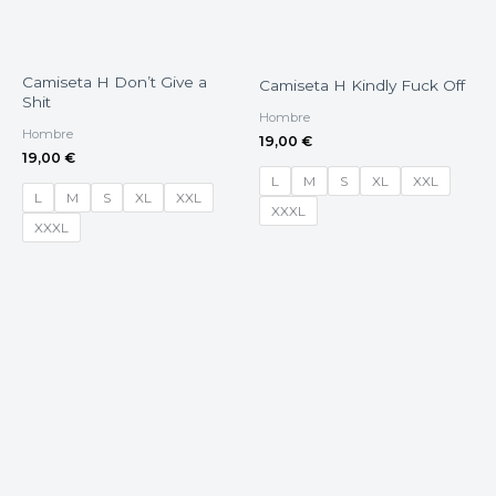
Camiseta H Don’t Give a
Camiseta H Kindly Fuck Off
Shit
Hombre
Hombre
19,00
€
19,00
€
L
M
S
XL
XXL
L
M
S
XL
XXL
XXXL
XXXL