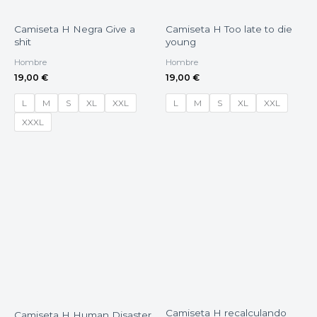
Camiseta H Negra Give a
Camiseta H Too late to die
shit
young
Hombre
Hombre
19,00
€
19,00
€
L
M
S
XL
XXL
L
M
S
XL
XXL
XXXL
Camiseta H recalculando
Camiseta H Human Disaster