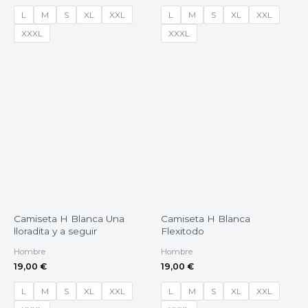
L
M
S
XL
XXL
L
M
S
XL
XXL
XXXL
XXXL
Camiseta H Blanca Una
Camiseta H Blanca
lloradita y a seguir
Flexitodo
Hombre
Hombre
19,00
€
19,00
€
L
M
S
XL
XXL
L
M
S
XL
XXL