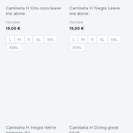
Camiseta H Gris osos leave
Camiseta H Negra Leave
me alone
me alone
Hombre
Hombre
19,00
€
19,00
€
L
M
S
XL
XXL
L
M
S
XL
XXL
XXXL
XXXL
Camiseta H Negra We’re
Camiseta H Doing great
going to die
bitch