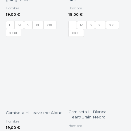
Hombre
Hombre
19,00
€
19,00
€
L
M
S
XL
XXL
L
M
S
XL
XXL
XXXL
XXXL
Camiseta H Blanca
Camiseta H Leave me Alone
Heart/Brain Negro
Hombre
Hombre
19,00
€