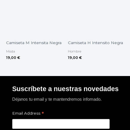
Camiseta M Intensita Negra
Camiseta H Intensito Negra
Moda
Hombre
19,00
€
19,00
€
Suscríbete a nuestras novedades
Déjanos tu email y te mantendremos infomado.
*
Email Address