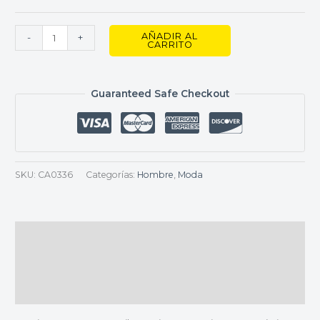
AÑADIR AL
-
+
CARRITO
Guaranteed Safe Checkout
SKU:
CA0336
Categorías:
Hombre
,
Moda
Descripción
Información adicional
Valoraciones (0)