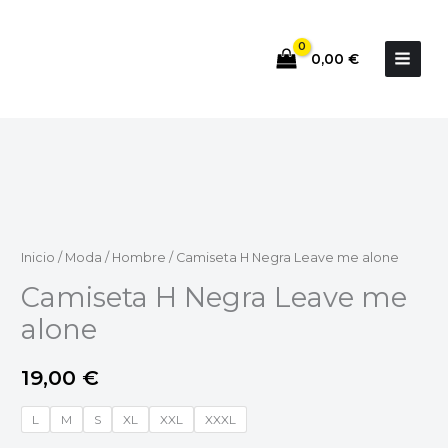
Ir
al
0,00
€
contenido
Camiseta
H
Negra
Leave
me
alone
Inicio
/
Moda
/
Hombre
/ Camiseta H Negra Leave me alone
cantidad
Camiseta H Negra Leave me
alone
19,00
€
L
M
S
XL
XXL
XXXL