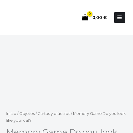
Ir
al
0,00
€
contenido
Inicio
/
Objetos
/
Cartas y oráculos
/ Memory Game Do you look
like your cat?
Memory Game Do you look