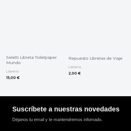
Seletti Libreta Toiletpaper
Repuesto Libretas de Viaje
Mundo
Librería
Librería
2,00
€
15,00
€
Suscríbete a nuestras novedades
Déjanos tu email y te mantendremos infomado.