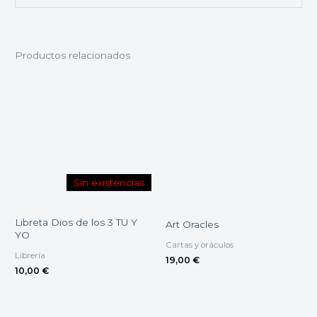
Productos relacionados
Sin existencias
Libreta Dios de los 3 TU Y
Art Oracles
YO
Cartas y oráculos
Librería
19,00
€
10,00
€