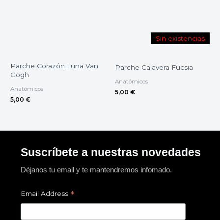
Sin existencias
Parche Corazón Luna Van
Parche Calavera Fucsia
Gogh
Anatómicos
Anatómicos
5,00
€
5,00
€
Suscríbete a nuestras novedades
Déjanos tu email y te mantendremos infomado.
*
Email Address