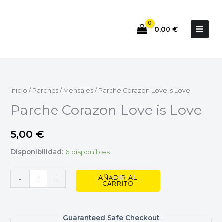
Ir
al
0,00
€
contenido
Parche
Corazon
Love
Inicio
/
Parches
/
Mensajes
/ Parche Corazon Love is Love
is
Parche Corazon Love is Love
Love
cantidad
5,00
€
Disponibilidad:
6 disponibles
AÑADIR AL
-
+
CARRITO
Guaranteed Safe Checkout