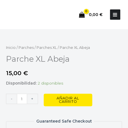
Ir
al
0,00
€
contenido
Parche
XL
Abeja
Inicio
/
Parches
/
Parches XL
/ Parche XL Abeja
cantidad
Parche XL Abeja
15,00
€
Disponibilidad:
2 disponibles
AÑADIR AL
-
+
CARRITO
Guaranteed Safe Checkout