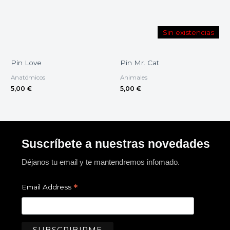
Sin existencias
Pin Love
Pin Mr. Cat
Anatómicos
Animales
5,00
€
5,00
€
Suscríbete a nuestras novedades
Déjanos tu email y te mantendremos infomado.
*
Email Address