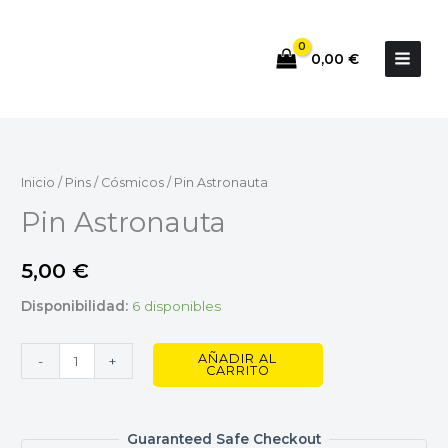
Ir
al
0,00
€
contenido
Pin
Astronauta
cantidad
Inicio
/
Pins
/
Cósmicos
/ Pin Astronauta
Pin Astronauta
5,00
€
Disponibilidad:
6 disponibles
AÑADIR AL
-
+
CARRITO
Guaranteed Safe Checkout