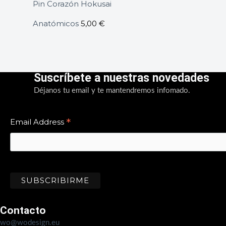
Pin Corazón Hokusai
Anatómicos
5,00
€
Suscríbete a nuestras novedades
Déjanos tu email y te mantendremos infomado.
*
Email Address
Contacto
wo@wodesign.eu