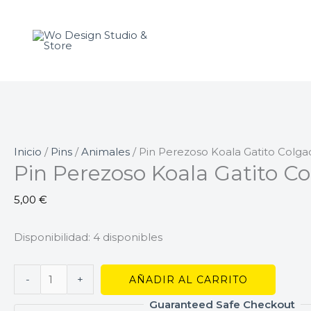
Ir
Pin
al
Perezoso
contenido
Koala
Gatito
Colgados
cantidad
Inicio
/
Pins
/
Animales
/ Pin Perezoso Koala Gatito Colga
Pin Perezoso Koala Gatito C
5,00
€
Disponibilidad:
4 disponibles
-
+
AÑADIR AL CARRITO
Guaranteed Safe Checkout