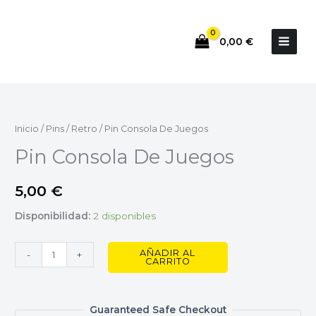
Ir
al
0,00
€
contenido
Pin
Consola
De
Inicio
/
Pins
/
Retro
/ Pin Consola De Juegos
Juegos
Pin Consola De Juegos
cantidad
5,00
€
Disponibilidad:
2 disponibles
AÑADIR AL
-
+
CARRITO
Guaranteed Safe Checkout