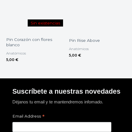
Sin existencias
Pin Corazón con flores
Pin Rise Above
blanco
Anatómicos
Anatómicos
5,00
€
5,00
€
Suscríbete a nuestras novedades
Déjanos tu email y te mantendremos infomado.
*
Email Address