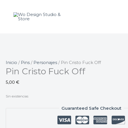
Ir
al
contenido
Inicio
/
Pins
/
Personajes
/ Pin Cristo Fuck Off
Pin Cristo Fuck Off
5,00
€
Sin existencias
Guaranteed Safe Checkout