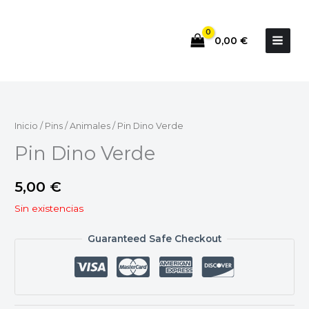
Ir
al
0,00
€
contenido
Inicio
/
Pins
/
Animales
/ Pin Dino Verde
Pin Dino Verde
5,00
€
Sin existencias
Guaranteed Safe Checkout