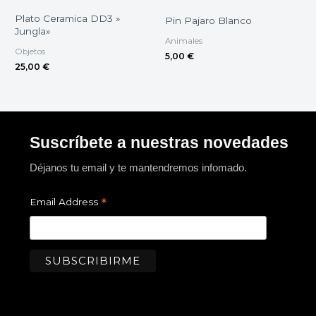
Plato Ceramica DD3 »
Pin Pajaro Blanco
Jungla»
Animales
Objetos
5,00
€
25,00
€
Suscríbete a nuestras novedades
Déjanos tu email y te mantendremos infomado.
*
Email Address