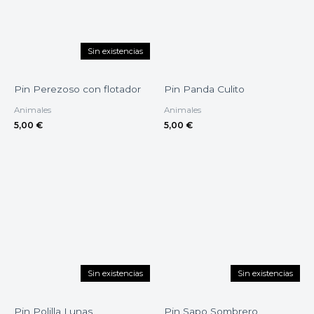
Sin existencias
Pin Perezoso con flotador
Pin Panda Culito
Animales
Animales
5,00
€
5,00
€
Sin existencias
Sin existencias
Pin Polilla Lunas
Pin Sapo Sombrero