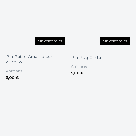
Sin existencias
Sin existencias
Pin Patito Amarillo con
Pin Pug Carita
cuchillo
Animales
Animales
5,00
€
5,00
€