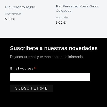
Pin Perezoso Koala Gatito
Pin Cerebro Tejido
Colgados
Anatómicos
Animales
5,00
€
5,00
€
Suscríbete a nuestras novedades
Déjanos tu email y te mantendremos infomado.
*
Email Address