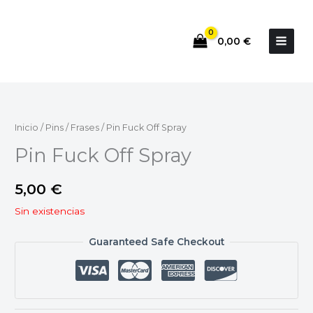
Ir
al
0,00
€
contenido
Inicio
/
Pins
/
Frases
/ Pin Fuck Off Spray
Pin Fuck Off Spray
5,00
€
Sin existencias
Guaranteed Safe Checkout