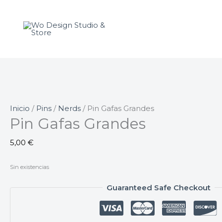
Ir
al
contenido
Inicio
/
Pins
/
Nerds
/ Pin Gafas Grandes
Pin Gafas Grandes
5,00
€
Sin existencias
Guaranteed Safe Checkout