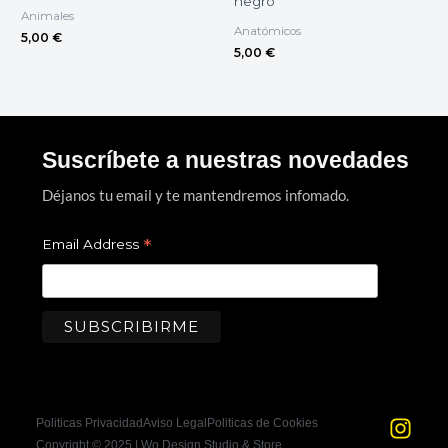
negro
Animales
Anatómicos
5,00
€
5,00
€
Suscríbete a nuestras novedades
Déjanos tu email y te mantendremos infomado.
*
Email Address
I
F
Politicas Privacidad
Aviso Legal
Politicas de Cookies
n
a
Copyright © 2025 | Wo Design Studio & Store