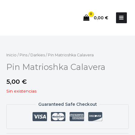
Ir
al
0,00
€
contenido
Inicio
/
Pins
/
Darkies
/ Pin Matrioshka Calavera
Pin Matrioshka Calavera
5,00
€
Sin existencias
Guaranteed Safe Checkout