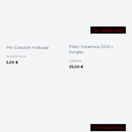
Sin existencias
Plato Ceramica DD3 »
Pin Corazón Hokusai
Jungla»
Anatómicos
Objetos
5,00
€
25,00
€
Sin existencias