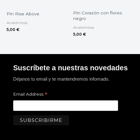
Pin Corazón con flores
Pin Rise Above
negro
Anatómicos
Anatómicos
5,00
€
5,00
€
Suscríbete a nuestras novedades
Déjanos tu email y te mantendremos infomado.
*
Email Address