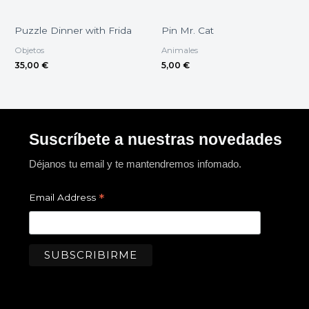
Puzzle Dinner with Frida
Pin Mr. Cat
Objetos
Animales
35,00
€
5,00
€
Suscríbete a nuestras novedades
Déjanos tu email y te mantendremos infomado.
*
Email Address