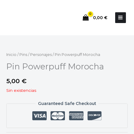
Ir
al
0,00
€
contenido
Inicio
/
Pins
/
Personajes
/ Pin Powerpuff Morocha
Pin Powerpuff Morocha
5,00
€
Sin existencias
Guaranteed Safe Checkout